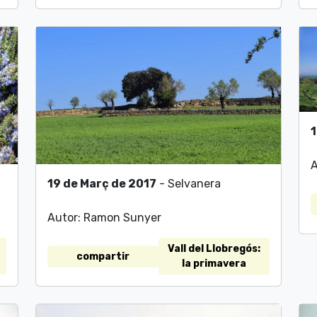
1
A
19 de Març de 2017
- Selvanera
Autor: Ramon Sunyer
Vall del Llobregós:
compartir
la primavera