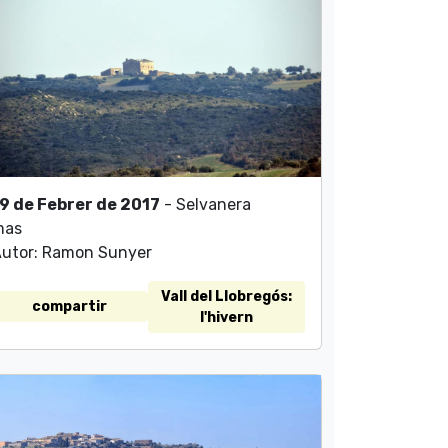
9 de Febrer de 2017
- Selvanera
mas
utor: Ramon Sunyer
Vall del Llobregós:
compartir
l'hivern