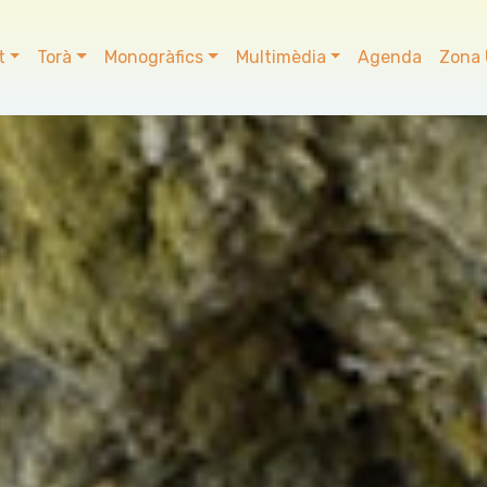
t
Torà
Monogràfics
Multimèdia
Agenda
Zona 