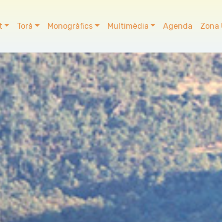
t
Torà
Monogràfics
Multimèdia
Agenda
Zona 