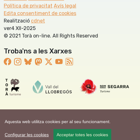
Política de privacitat
Avís legal
Edita consentiment de cookies
Realització
cdnet
ver4 XII-2025
© 2021 Torà on-line. All Rights Reserved
Troba'ns a les Xarxes
Aquesta web utilitza cookies per al seu funcionament.
Configurar les cookies
Acceptar totes les cookies