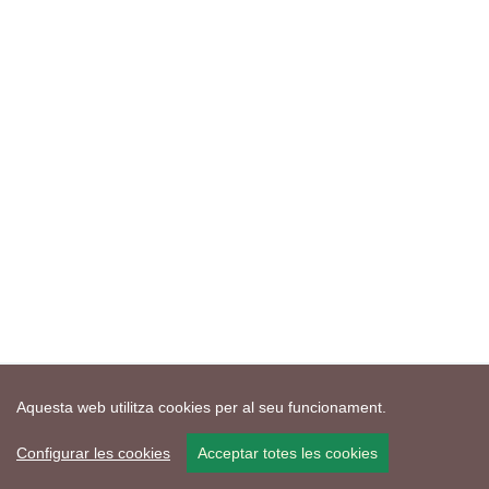
Aquesta web utilitza cookies per al seu funcionament.
Configurar les cookies
Acceptar totes les cookies
Mapa web
Avís de cookies
Política de privacitat
Avís legal