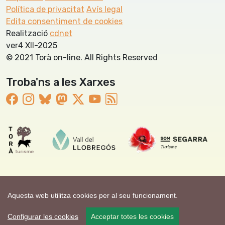
Política de privacitat
Avís legal
Edita consentiment de cookies
Realització
cdnet
ver4 XII-2025
© 2021 Torà on-line. All Rights Reserved
Troba'ns a les Xarxes
Aquesta web utilitza cookies per al seu funcionament.
Configurar les cookies
Acceptar totes les cookies