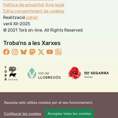
Política de privacitat
Avís legal
Edita consentiment de cookies
Realització
cdnet
ver4 XII-2025
© 2021 Torà on-line. All Rights Reserved
Troba'ns a les Xarxes
Aquesta web utilitza cookies per al seu funcionament.
Configurar les cookies
Acceptar totes les cookies