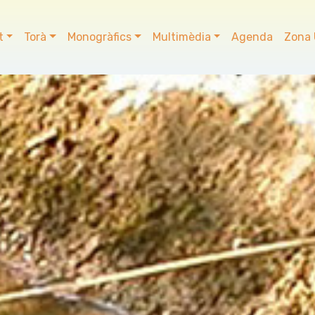
t
Torà
Monogràfics
Multimèdia
Agenda
Zona 