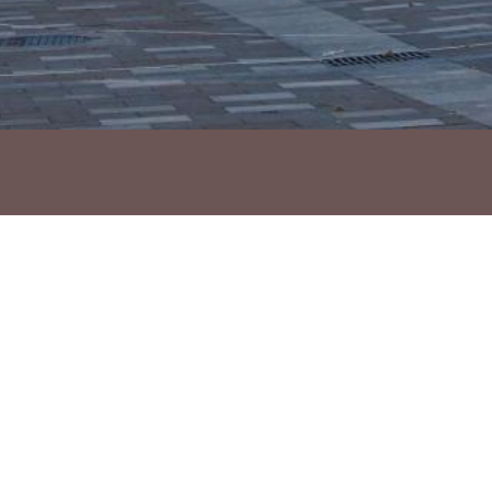
Ho vols compartir?
Troba'ns a les Xarxes