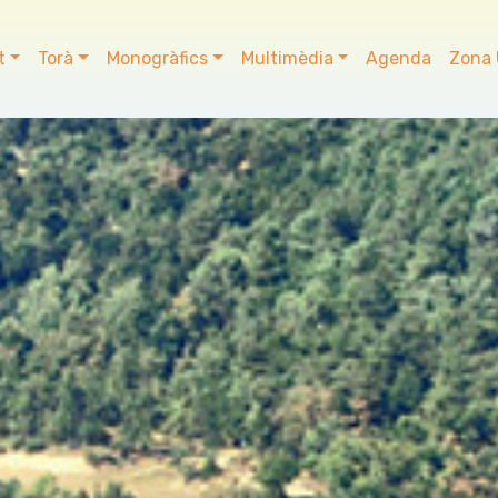
t
Torà
Monogràfics
Multimèdia
Agenda
Zona 