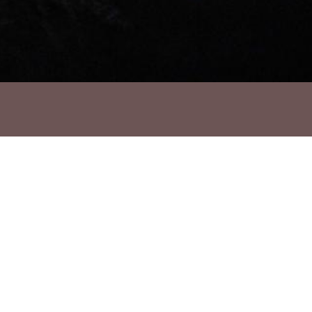
Ho vols compartir?
Troba'ns a les Xarxes