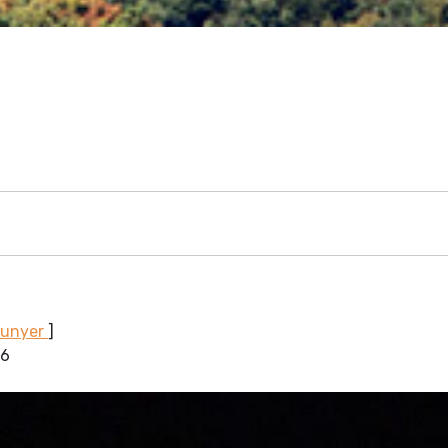
Sunyer
]
16