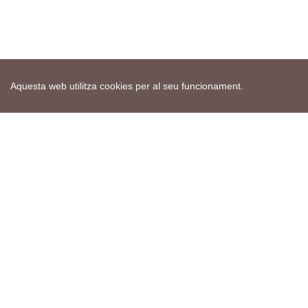
Aquesta web utilitza cookies per al seu funcionament.
Mapa web
Avís de cookies
Política de privacitat
Avís legal
Edita consentiment de cookies
Realització
cdnet
ver4 XII-2025
© 2021 Torà on-line. All Rights Reserved