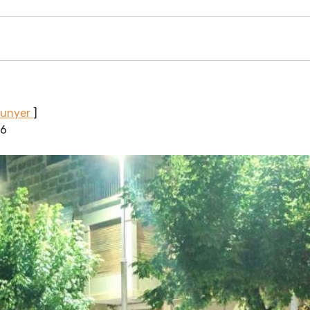
Sunyer
]
16