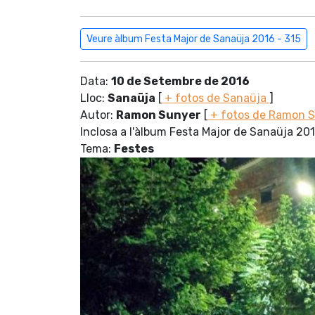
Veure àlbum Festa Major de Sanaüja 2016 - 315
Data:
10 de Setembre de 2016
Lloc:
Sanaüja
[
+ fotos de Sanaüja
]
Autor:
Ramon Sunyer
[
+ fotos de Ramon 
Inclosa a l'àlbum Festa Major de Sanaüja 20
Tema:
Festes