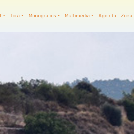
t
Torà
Monogràfics
Multimèdia
Agenda
Zona 