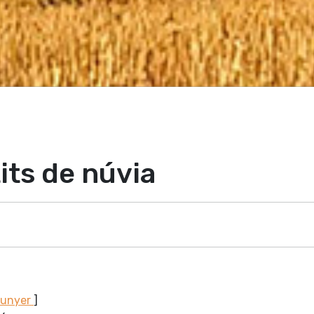
its de núvia
Sunyer
]