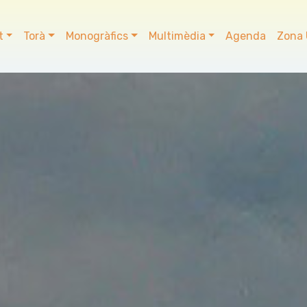
t
Torà
Monogràfics
Multimèdia
Agenda
Zona 