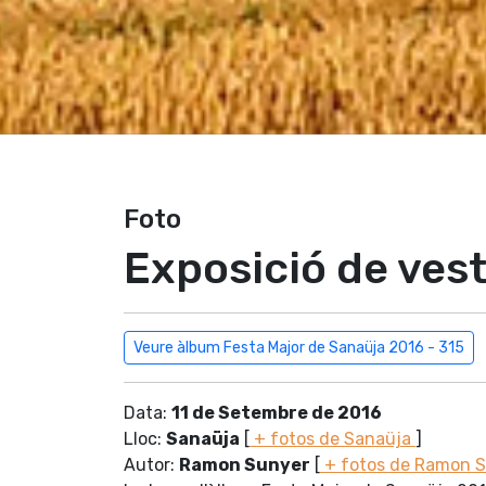
Foto
Exposició de vest
Veure àlbum Festa Major de Sanaüja 2016 - 315
Data:
11 de Setembre de 2016
Lloc:
Sanaüja
[
+ fotos de Sanaüja
]
Autor:
Ramon Sunyer
[
+ fotos de Ramon 