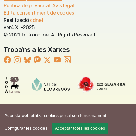
Política de privacitat
Avís legal
Edita consentiment de cookies
Realització
cdnet
ver4 XII-2025
© 2021 Torà on-line. All Rights Reserved
Troba'ns a les Xarxes
Aquesta web utilitza cookies per al seu funcionament.
Configurar les cookies
Acceptar totes les cookies