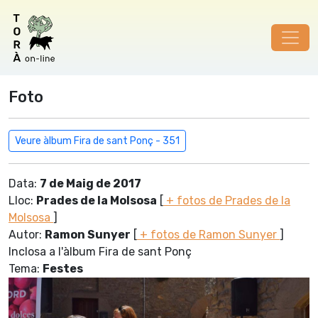
Foto
Veure àlbum Fira de sant Ponç - 351
Data:
7 de Maig de 2017
Lloc:
Prades de la Molsosa
[
+ fotos de Prades de la
Molsosa
]
Autor:
Ramon Sunyer
[
+ fotos de Ramon Sunyer
]
Inclosa a l'àlbum Fira de sant Ponç
Tema:
Festes