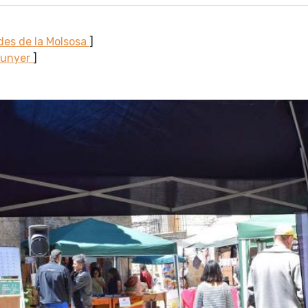
des de la Molsosa
]
Sunyer
]