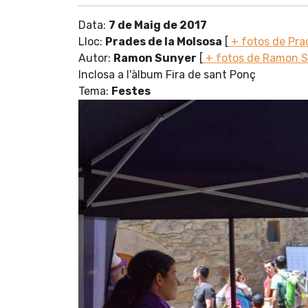
Data:
7 de Maig de 2017
Lloc:
Prades de la Molsosa
[
+ fotos de Pra
Autor:
Ramon Sunyer
[
+ fotos de Ramon 
Inclosa a l'àlbum Fira de sant Ponç
Tema:
Festes