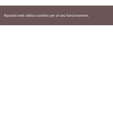
Aquesta web utilitza cookies per al seu funcionament.
Mapa web
Avís de cookies
Política de privacitat
Avís legal
Edita consentiment de cookies
Realització
cdnet
ver4 XII-2025
© 2021 Torà on-line. All Rights Reserved