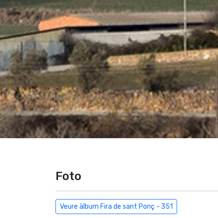
Foto
Veure àlbum Fira de sant Ponç - 351