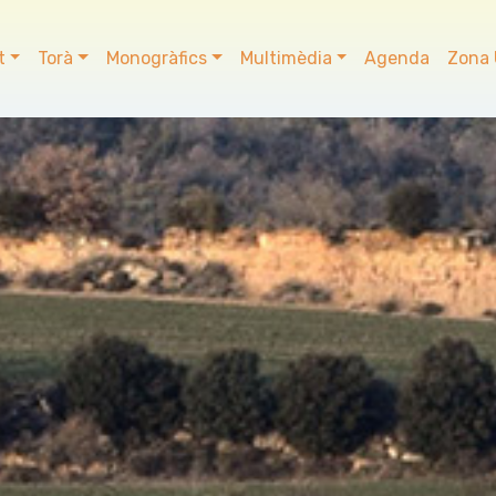
t
Torà
Monogràfics
Multimèdia
Agenda
Zona 