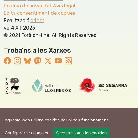
Política de privacitat
Avís legal
Edita consentiment de cookies
Realització
cdnet
ver4 XII-2025
© 2021 Torà on-line. All Rights Reserved
Troba'ns a les Xarxes
Aquesta web utilitza cookies per al seu funcionament.
Configurar les cookies
Acceptar totes les cookies