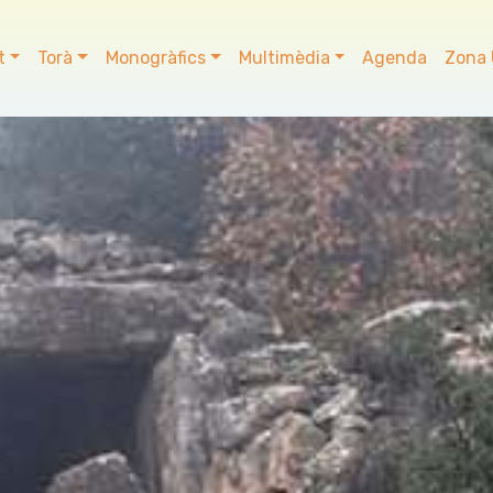
t
Torà
Monogràfics
Multimèdia
Agenda
Zona 