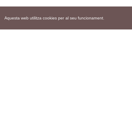
Aquesta web utilitza cookies per al seu funcionament.
Mapa web
Avís de cookies
Política de privacitat
Avís legal
Edita consentiment de cookies
Realització
cdnet
ver4 XII-2025
© 2021 Torà on-line. All Rights Reserved