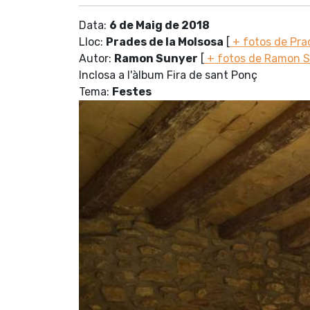
Data:
6 de Maig de 2018
Lloc:
Prades de la Molsosa
[
+ fotos de Pra
Autor:
Ramon Sunyer
[
+ fotos de Ramon 
Inclosa a l'àlbum Fira de sant Ponç
Tema:
Festes