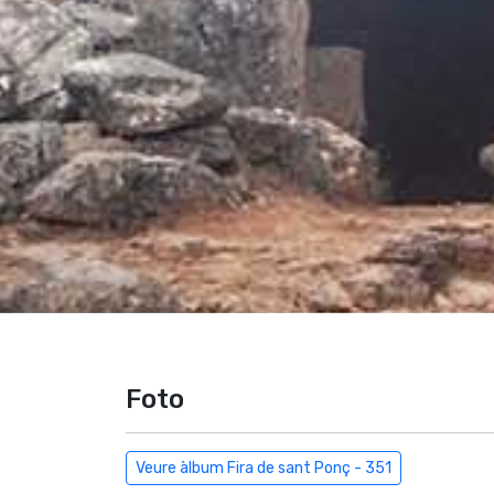
Foto
Veure àlbum Fira de sant Ponç - 351