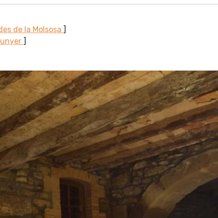
des de la Molsosa
]
Sunyer
]