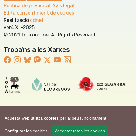
Política de privacitat
Avís legal
Edita consentiment de cookies
Realització
cdnet
ver4 XII-2025
© 2021 Torà on-line. All Rights Reserved
Troba'ns a les Xarxes
Aquesta web utilitza cookies per al seu funcionament.
Configurar les cookies
Acceptar totes les cookies