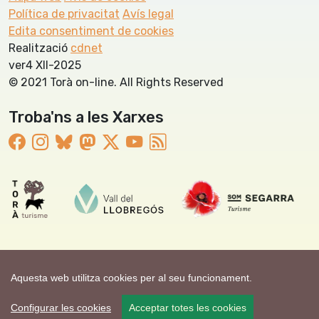
Política de privacitat
Avís legal
Edita consentiment de cookies
Realització
cdnet
ver4 XII-2025
© 2021 Torà on-line. All Rights Reserved
Troba'ns a les Xarxes
Aquesta web utilitza cookies per al seu funcionament.
Configurar les cookies
Acceptar totes les cookies