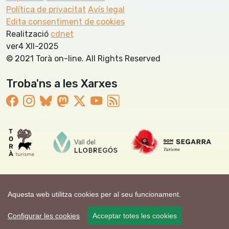
Política de privacitat
Avís legal
Edita consentiment de cookies
Realització
cdnet
ver4 XII-2025
© 2021 Torà on-line. All Rights Reserved
Troba'ns a les Xarxes
Aquesta web utilitza cookies per al seu funcionament.
Configurar les cookies
Acceptar totes les cookies