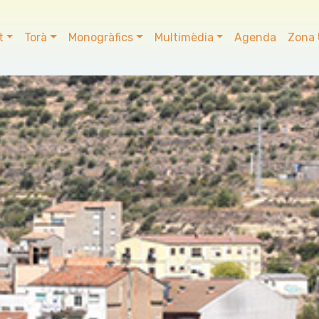
t
Torà
Monogràfics
Multimèdia
Agenda
Zona 