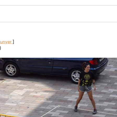
Sunyer
]
)