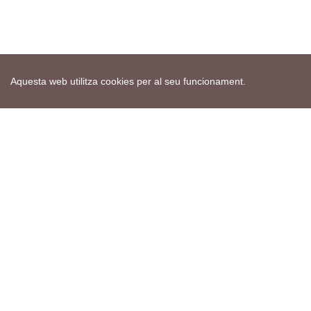
Aquesta web utilitza cookies per al seu funcionament.
Mapa web
Avís de cookies
Política de privacitat
Avís legal
Edita consentiment de cookies
Realització
cdnet
ver4 XII-2025
© 2021 Torà on-line. All Rights Reserved