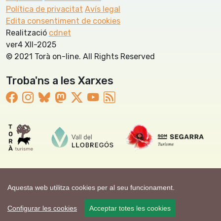
Política de privacitat
Avís legal
Edita consentiment de cookies
Realització
cdnet
ver4 XII-2025
© 2021 Torà on-line. All Rights Reserved
Troba'ns a les Xarxes
Aquesta web utilitza cookies per al seu funcionament.
Configurar les cookies
Acceptar totes les cookies