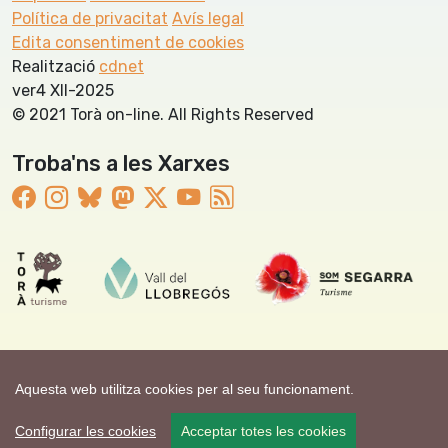
Política de privacitat
Avís legal
Edita consentiment de cookies
Realització
cdnet
ver4 XII-2025
© 2021 Torà on-line. All Rights Reserved
Troba'ns a les Xarxes
Aquesta web utilitza cookies per al seu funcionament.
Configurar les cookies
Acceptar totes les cookies