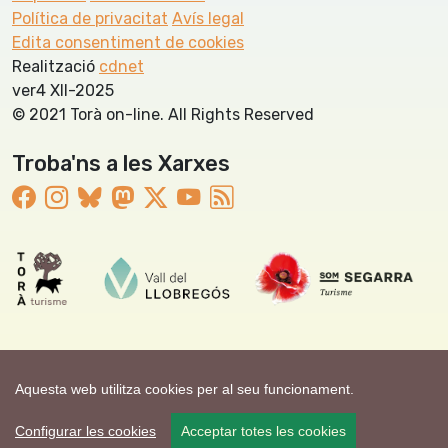
Política de privacitat
Avís legal
Edita consentiment de cookies
Realització
cdnet
ver4 XII-2025
© 2021 Torà on-line. All Rights Reserved
Troba'ns a les Xarxes
Aquesta web utilitza cookies per al seu funcionament.
Configurar les cookies
Acceptar totes les cookies