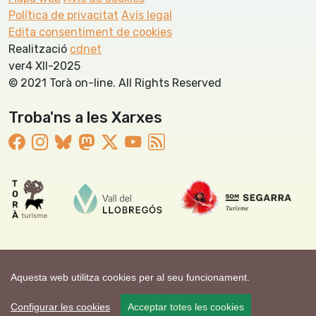
Política de privacitat
Avís legal
Edita consentiment de cookies
Realització
cdnet
ver4 XII-2025
© 2021 Torà on-line. All Rights Reserved
Troba'ns a les Xarxes
Aquesta web utilitza cookies per al seu funcionament.
Configurar les cookies
Acceptar totes les cookies