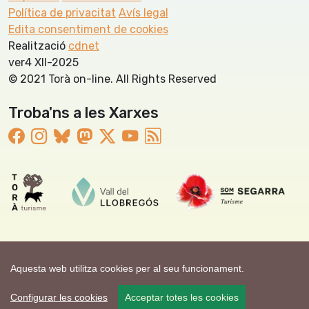
Política de privacitat
Avís legal
Edita consentiment de cookies
Realització
cdnet
ver4 XII-2025
© 2021 Torà on-line. All Rights Reserved
Troba'ns a les Xarxes
Aquesta web utilitza cookies per al seu funcionament.
Configurar les cookies
Acceptar totes les cookies