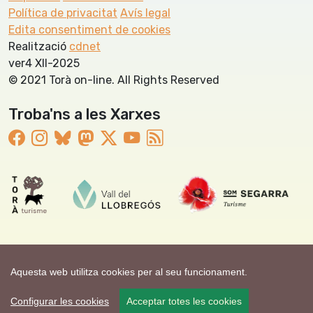
Política de privacitat
Avís legal
Edita consentiment de cookies
Realització
cdnet
ver4 XII-2025
© 2021 Torà on-line. All Rights Reserved
Troba'ns a les Xarxes
Aquesta web utilitza cookies per al seu funcionament.
Configurar les cookies
Acceptar totes les cookies