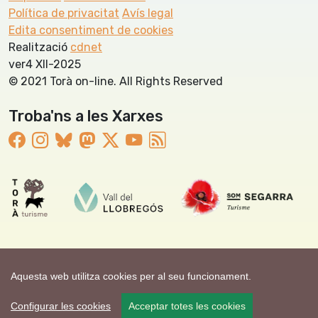
Política de privacitat
Avís legal
Edita consentiment de cookies
Realització
cdnet
ver4 XII-2025
© 2021 Torà on-line. All Rights Reserved
Troba'ns a les Xarxes
Aquesta web utilitza cookies per al seu funcionament.
Configurar les cookies
Acceptar totes les cookies