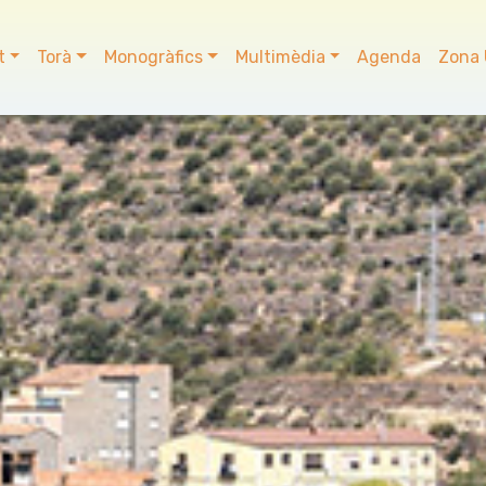
t
Torà
Monogràfics
Multimèdia
Agenda
Zona 