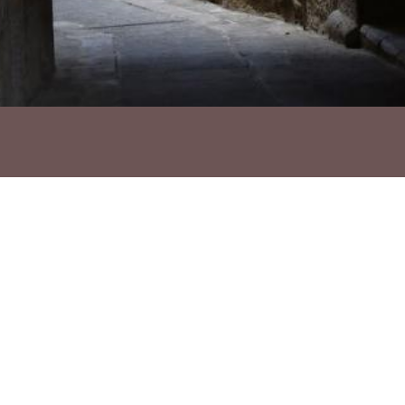
Ho vols compartir?
Troba'ns a les Xarxes