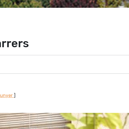
rrers
Sunyer
]