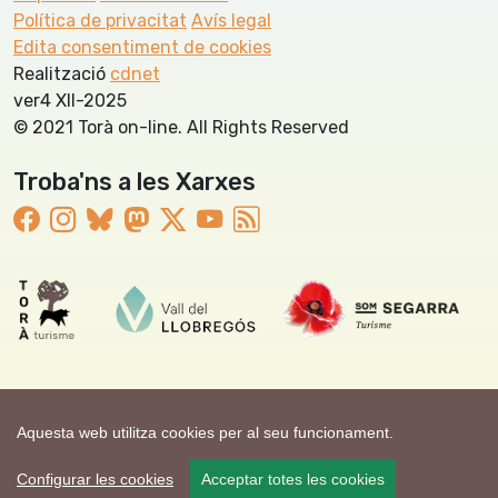
Política de privacitat
Avís legal
Edita consentiment de cookies
Realització
cdnet
ver4 XII-2025
© 2021 Torà on-line. All Rights Reserved
Troba'ns a les Xarxes
Aquesta web utilitza cookies per al seu funcionament.
Configurar les cookies
Acceptar totes les cookies