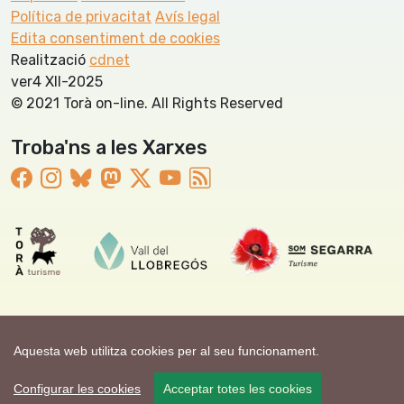
Política de privacitat
Avís legal
Edita consentiment de cookies
Realització
cdnet
ver4 XII-2025
© 2021 Torà on-line. All Rights Reserved
Troba'ns a les Xarxes
Aquesta web utilitza cookies per al seu funcionament.
Configurar les cookies
Acceptar totes les cookies