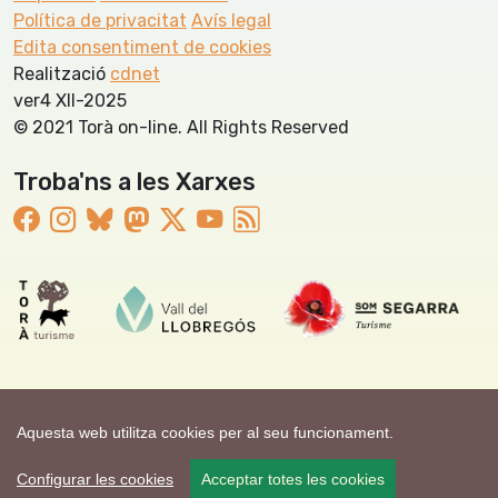
Política de privacitat
Avís legal
Edita consentiment de cookies
Realització
cdnet
ver4 XII-2025
© 2021 Torà on-line. All Rights Reserved
Troba'ns a les Xarxes
Aquesta web utilitza cookies per al seu funcionament.
Configurar les cookies
Acceptar totes les cookies