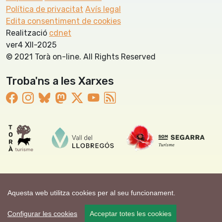
Política de privacitat
Avís legal
Edita consentiment de cookies
Realització
cdnet
ver4 XII-2025
© 2021 Torà on-line. All Rights Reserved
Troba'ns a les Xarxes
Aquesta web utilitza cookies per al seu funcionament.
Configurar les cookies
Acceptar totes les cookies