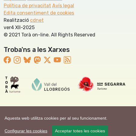
Política de privacitat
Avís legal
Edita consentiment de cookies
Realització
cdnet
ver4 XII-2025
© 2021 Torà on-line. All Rights Reserved
Troba'ns a les Xarxes
Aquesta web utilitza cookies per al seu funcionament.
Configurar les cookies
Acceptar totes les cookies