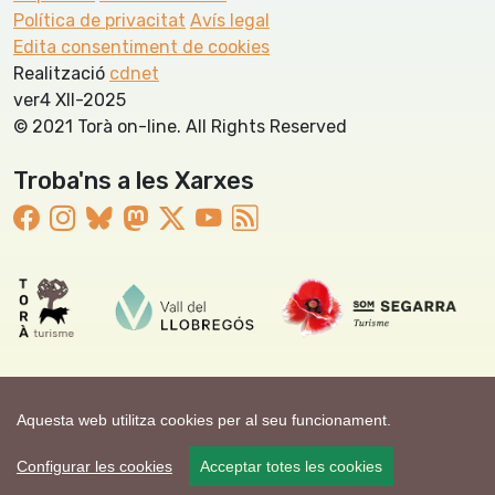
Política de privacitat
Avís legal
Edita consentiment de cookies
Realització
cdnet
ver4 XII-2025
© 2021 Torà on-line. All Rights Reserved
Troba'ns a les Xarxes
Aquesta web utilitza cookies per al seu funcionament.
Configurar les cookies
Acceptar totes les cookies