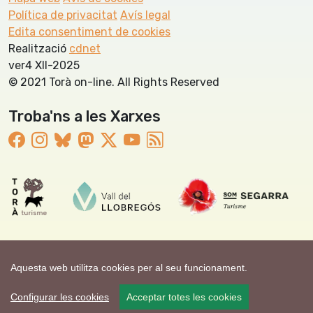
Política de privacitat
Avís legal
Edita consentiment de cookies
Realització
cdnet
ver4 XII-2025
© 2021 Torà on-line. All Rights Reserved
Troba'ns a les Xarxes
Aquesta web utilitza cookies per al seu funcionament.
Configurar les cookies
Acceptar totes les cookies