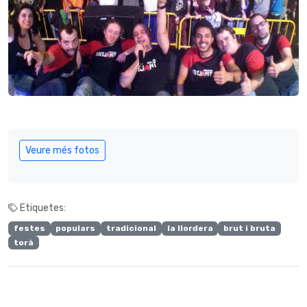
Veure més fotos
Etiquetes:
festes
populars
tradicional
la llordera
brut i bruta
torà