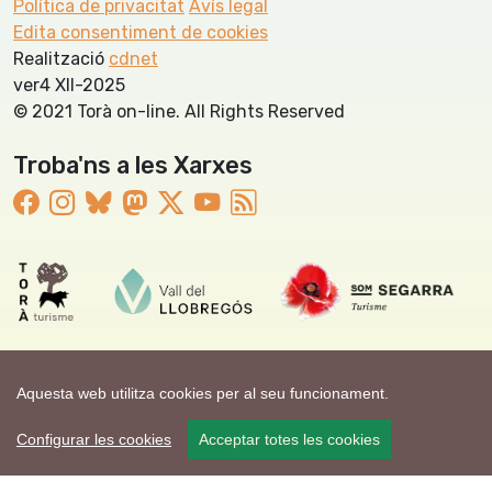
Política de privacitat
Avís legal
Edita consentiment de cookies
Realització
cdnet
ver4 XII-2025
© 2021 Torà on-line. All Rights Reserved
Troba'ns a les Xarxes
Aquesta web utilitza cookies per al seu funcionament.
Configurar les cookies
Acceptar totes les cookies