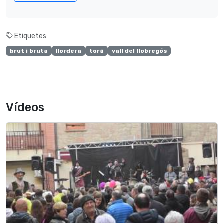
Etiquetes:
brut i bruta
llordera
torà
vall del llobregós
Vídeos