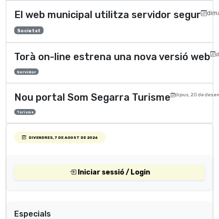
El web municipal utilitza servidor segur
dima
Societat
Torà on-line estrena una nova versió web
d
Servidor
Nou portal Som Segarra Turisme
dijous, 20 de dese
Turisme
DIVENDRES, 7 DE AGOST DE 2026
Iniciar sessió / Login
Especials