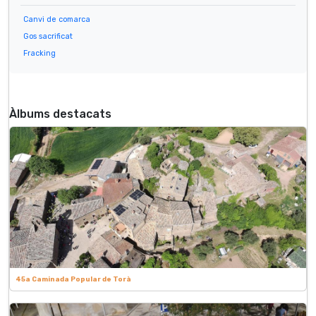
Canvi de comarca
Gos sacrificat
Fracking
Àlbums destacats
45a Caminada Popular de Torà