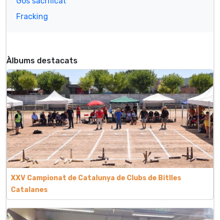
Gos sacrificat
Fracking
Àlbums destacats
XXV Campionat de Catalunya de Clubs de Bitlles
Catalanes