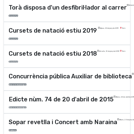
Torà disposa d'un desfibril·lador al carrer
dimecre
Societat
Cursets de natació estiu 2019
dijous, 20 de juny de 2019
Torà
Societat
Cursets de natació estiu 2018
dimarts, 12 de juny de 2018
Torà
Societat
Concurrència pública Auxiliar de biblioteca
Govern municipal
Edicte nùm. 74 de 20 d'abril de 2015
dilluns, 20 de abril de 20
Govern municipal
Sopar revetlla i Concert amb Naraina
dilluns, 23 de juny 
Cultura