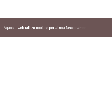
Aquesta web utilitza cookies per al seu funcionament.
Mapa web
Avís de cookies
Política de privacitat
Avís legal
Edita consentiment de cookies
Realització
cdnet
ver4 XII-2025