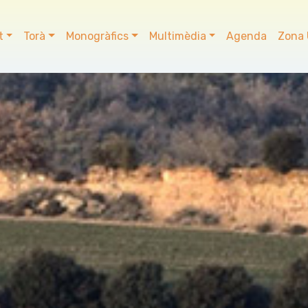
t
Torà
Monogràfics
Multimèdia
Agenda
Zona 