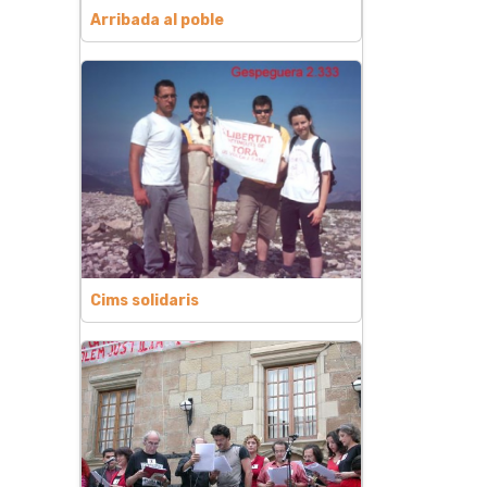
Arribada al poble
Cims solidaris