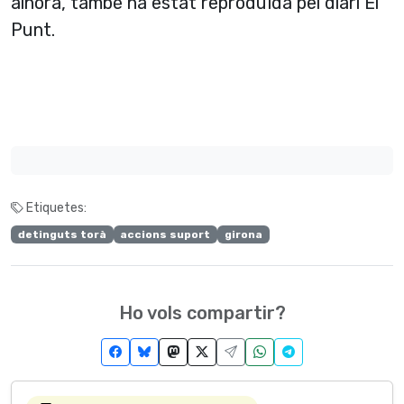
alhora, també ha estat reproduïda pel diari El
Punt.
Etiquetes:
detinguts torà
accions suport
girona
Ho vols compartir?