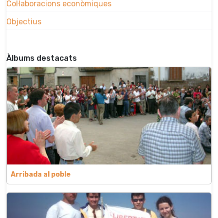
Col·laboracions econòmiques
Objectius
Àlbums destacats
Arribada al poble