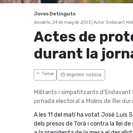
Joves Detinguts
dissabte, 24 de maig de 2003 | Autor: Endavant Mol
Actes de prote
durant la jorn
Tornar
Imprimir notícia
Militants i simpatitzants d'Endavant
jornada electoral a Molins de Rei dur
A les 11 del matí­ ha votat José Luis 
dels presos de Torà i contra la llei de 
a la presidenta de la mesa el desallo