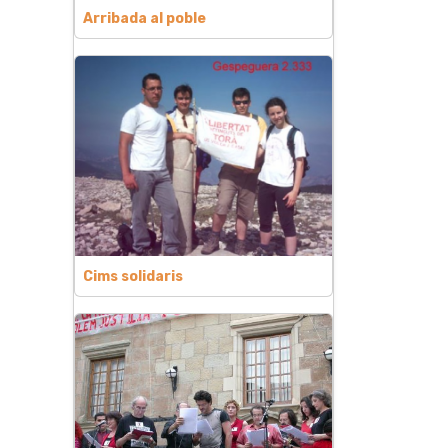
Arribada al poble
Cims solidaris