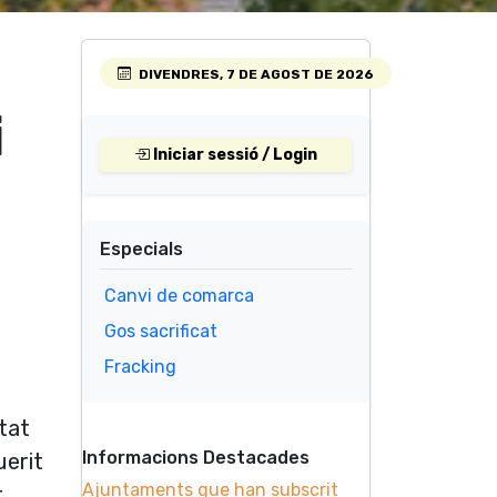
DIVENDRES, 7 DE AGOST DE 2026
i
Iniciar sessió / Login
Especials
Canvi de comarca
Gos sacrificat
Fracking
rtat
Informacions Destacades
uerit
Ajuntaments que han subscrit
t