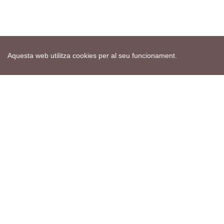
Aquesta web utilitza cookies per al seu funcionament.
Mapa web
Avís de cookies
Política de privacitat
Avís legal
Edita consentiment de cookies
Realització
cdnet
ver4 XII-2025