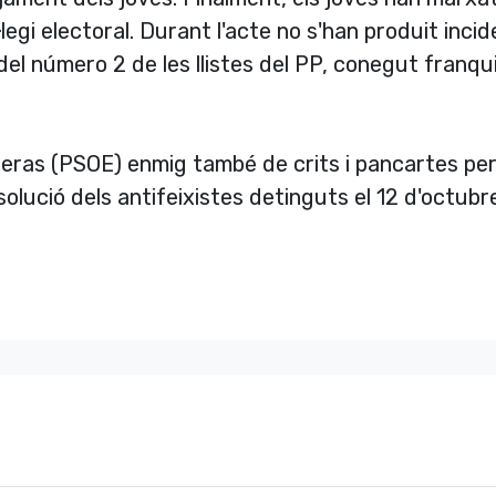
legi electoral. Durant l'acte no s'han produit inci
el número 2 de les llistes del PP, conegut franqu
ueras (PSOE) enmig també de crits i pancartes per
absolució dels antifeixistes detinguts el 12 d'octubr