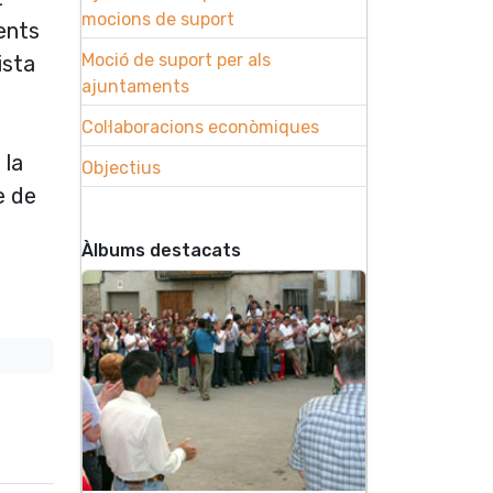
mocions de suport
dents
Moció de suport per als
ista
ajuntaments
Col·laboracions econòmiques
 la
Objectius
e de
Àlbums destacats