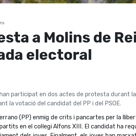
ins
sta a Molins de Re
ada electoral
 han participat en dos actes de protesta durant la
ant la votació del candidat del PP i del PSOE.
Serrano (PP) enmig de crits i pancartes per la llibe
partits en el col·legi Alfons XIII. El candidat ha req
tjament dels joves. Finalment, els joves han marxa