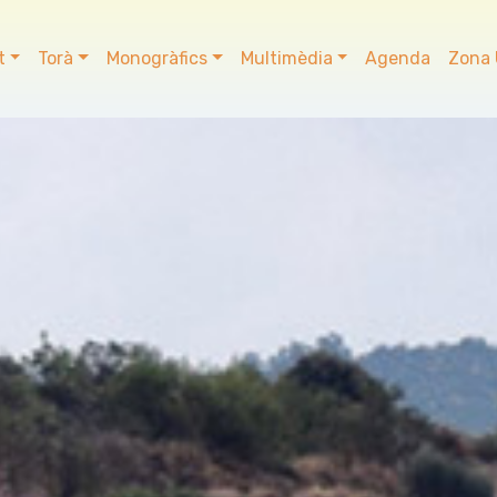
t
Torà
Monogràfics
Multimèdia
Agenda
Zona 