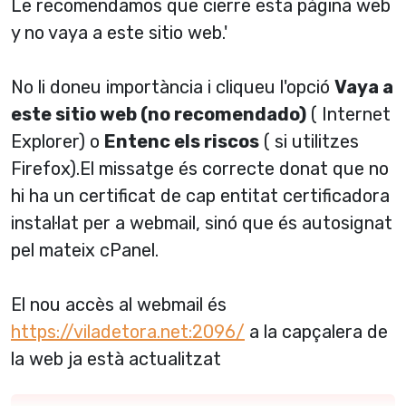
Le recomendamos que cierre esta página web
y no vaya a este sitio web.'
No li doneu importància i cliqueu l'opció
Vaya a
este sitio web (no recomendado)
( Internet
Explorer) o
Entenc els riscos
( si utilitzes
Firefox).El missatge és correcte donat que no
hi ha un certificat de cap entitat certificadora
instal·lat per a webmail, sinó que és autosignat
pel mateix cPanel.
El nou accès al webmail és
https://viladetora.net:2096/
a la capçalera de
la web ja està actualitzat