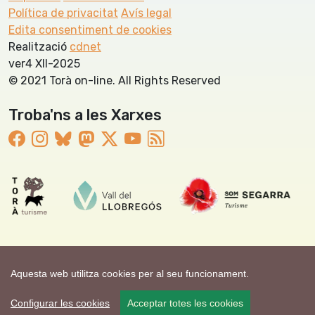
Política de privacitat
Avís legal
Edita consentiment de cookies
Realització
cdnet
ver4 XII-2025
© 2021 Torà on-line. All Rights Reserved
Troba'ns a les Xarxes
Aquesta web utilitza cookies per al seu funcionament.
Configurar les cookies
Acceptar totes les cookies