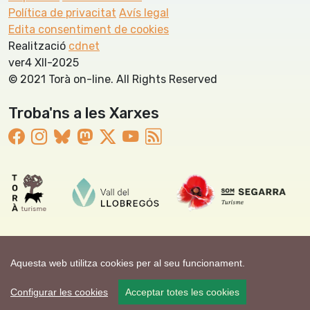
Política de privacitat
Avís legal
Edita consentiment de cookies
Realització
cdnet
ver4 XII-2025
© 2021 Torà on-line. All Rights Reserved
Troba'ns a les Xarxes
Aquesta web utilitza cookies per al seu funcionament.
Configurar les cookies
Acceptar totes les cookies