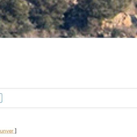
Sunyer
]