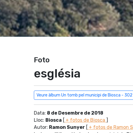
Foto
església
Veure àlbum Un tomb pel municipi de Biosca - 302
Data:
8 de Desembre de 2018
Lloc:
Biosca
[
+ fotos de Biosca
]
Autor:
Ramon Sunyer
[
+ fotos de Ramon 