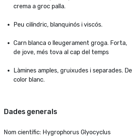
crema a groc palla.
Peu cilí­ndric, blanquinós i viscós.
Carn blanca o lleugerament groga. Forta,
de jove, més tova al cap del temps
Làmines amples, gruixudes i separades. De
color blanc.
Dades generals
Nom cientí­fic: Hygrophorus Glyocyclus