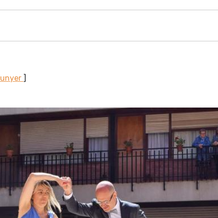
Sunyer
]