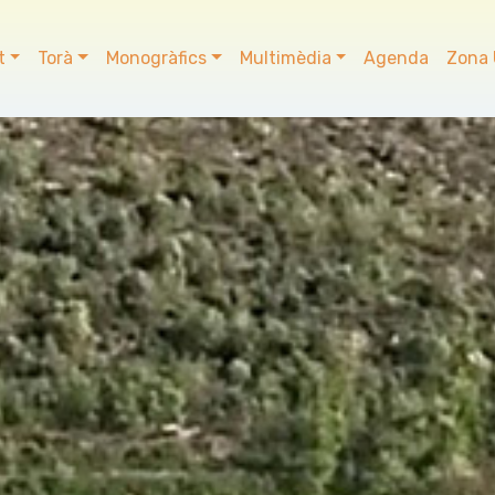
t
Torà
Monogràfics
Multimèdia
Agenda
Zona 