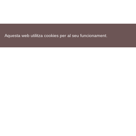
Aquesta web utilitza cookies per al seu funcionament.
Mapa web
Avís de cookies
Política de privacitat
Avís legal
Edita consentiment de cookies
Realització
cdnet
ver4 XII-2025
© 2021 Torà on-line. All Rights Reserved