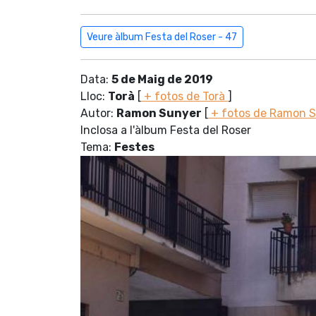
Veure àlbum Festa del Roser - 47
Data:
5 de Maig de 2019
Lloc:
Torà
[
+ fotos de Torà
]
Autor:
Ramon Sunyer
[
+ fotos de Ramon 
Inclosa a l'àlbum Festa del Roser
Tema:
Festes