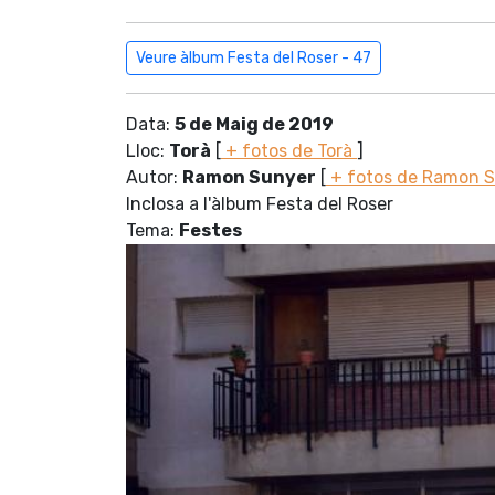
Veure àlbum Festa del Roser - 47
Data:
5 de Maig de 2019
Lloc:
Torà
[
+ fotos de Torà
]
Autor:
Ramon Sunyer
[
+ fotos de Ramon 
Inclosa a l'àlbum Festa del Roser
Tema:
Festes