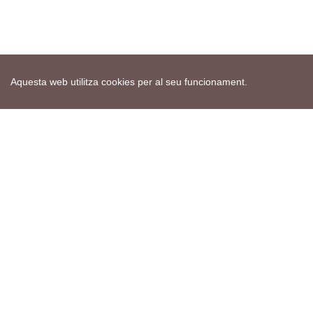
Aquesta web utilitza cookies per al seu funcionament.
Mapa web
Avís de cookies
Política de privacitat
Avís legal
Edita consentiment de cookies
Realització
cdnet
ver4 XII-2025
© 2021 Torà on-line. All Rights Reserved