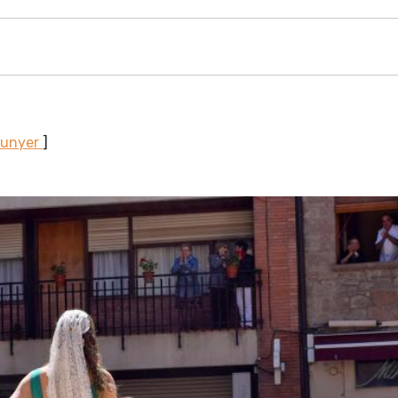
Sunyer
]