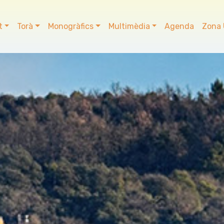
t
Torà
Monogràfics
Multimèdia
Agenda
Zona 